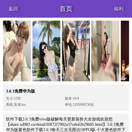
首页
返回
福利
3.0.3免费华为版
大小:12M
版本:v9.9
系统:安卓/ios
评论:2105069736次
软件下载3.0.3免费vivo版破解每天更新装扮大全游戏欢迎您
【share.xd983.cn/detail/69f72f7902a37ceb42b29605.html】3.0.3免费
华为版黄色软件下载3.0.3每天三次无限次OPPO版-十大黄色软件下